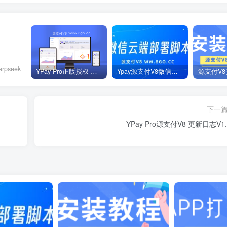
pseek
YPay Pro正版授权-多商户版V1.8.1【8月2日更新】
Ypay源支付V8微信云端一键部署脚本
下一
YPay Pro源支付V8 更新日志V1.