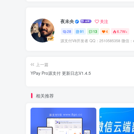
夜未央
关注
28
91
13
4
6.7W+
源支付V8开发者 QQ：2510585358 微信：er
上一篇
YPay Pro源支付 更新日志V1.4.5
相关推荐