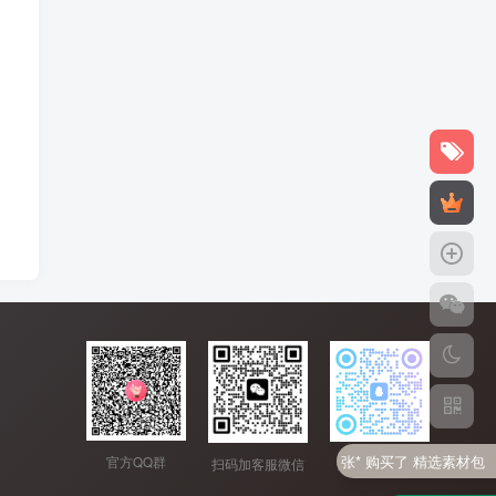
张* 购买了 精选素材包
官方QQ群
扫码加客服QQ
扫码加客服微信