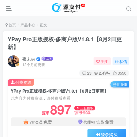
首页
产品中心
正文
YPay Pro正版授权-多商户版V1.8.1
【8月2日更
新】
夜未央
关注
私信
12个月前更新
23
2.4W+
3550
付费资源
已售 645
YPay Pro正版授权-多商户版V1.8.1【8月2日更新】
此内容为付费资源，请付费后查看
897
正版授权
999
源币
源币
免费
免费
VIP会员
代理VIP会员
登录购买