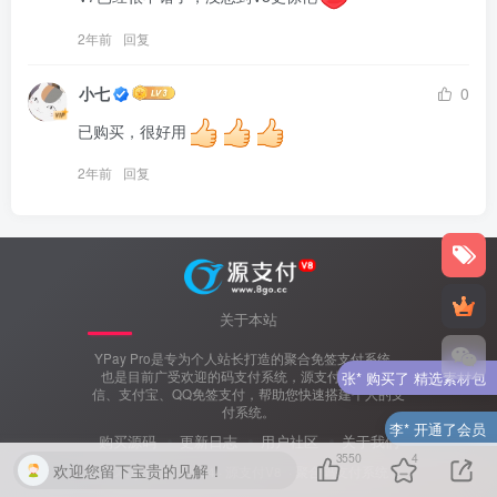
2年前
回复
小七
0
已购买，很好用
2年前
回复
关于本站
YPay Pro是专为个人站长打造的聚合免签支付系统，
张* 购买了 精选素材包
也是目前广受欢迎的码支付系统，源支付V8支持微
信、支付宝、QQ免签支付，帮助您快速搭建个人的支
李* 开通了会员
付系统。
购买源码
更新日志
用户社区
关于我们
3550
4
王***学 登录了网站
欢迎您留下宝贵的见解！
Copyright © 2024 ·
源支付V8
· 聚合码支付系统