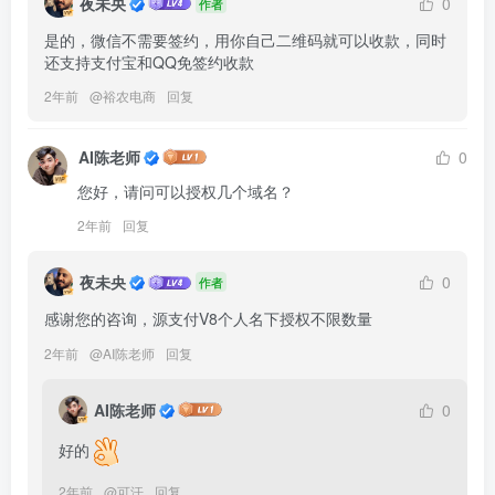
夜未央
0
作者
是的，微信不需要签约，用你自己二维码就可以收款，同时
还支持支付宝和QQ免签约收款
2年前
@
裕农电商
回复
AI陈老师
0
您好，请问可以授权几个域名？
2年前
回复
夜未央
0
作者
感谢您的咨询，源支付V8个人名下授权不限数量
2年前
@
AI陈老师
回复
AI陈老师
0
好的
2年前
@
可汗
回复