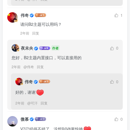
伟奇
1
请问B2主题可以用吗？
2年前
回复
夜未央
0
作者
您好，B2主题内置接口，可以直接用的
2年前
@
伟奇
回复
伟奇
0
好的，谢谢
2年前
@
可汗
回复
微慕
0
V7已经很不错了，没想到V8更惊艳