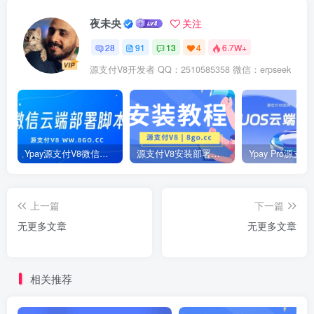
夜未央
关注
28
91
13
4
6.7W+
源支付V8开发者 QQ：2510585358 微信：erpseek
Ypay源支付V8微信云端一键部署脚本
源支付V8安装部署教程
上一篇
下一篇
无更多文章
无更多文章
相关推荐