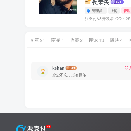
夜未央
管理员
上海
管理
源支付V8开发者 QQ：2510
文章
91
商品
1
收藏
2
评论
13
版块
4
kehan
念念不忘，必有回响