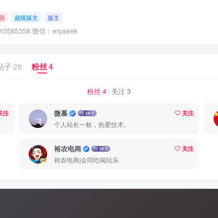
员
超级版主
版主
585358 微信：erpseek
帖子
28
粉丝
4
粉丝 4
关注 3
微慕
关注
关注
个人站长一枚，热爱技术。
裕农电商
关注
裕农电商|会同吃喝玩乐