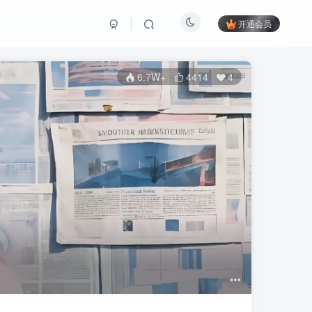
开通会员
6.7W+
4414
4