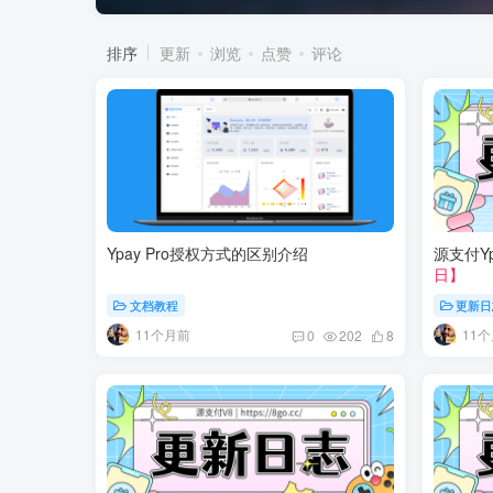
排序
更新
浏览
点赞
评论
Ypay Pro授权方式的区别介绍
源支付Yp
日】
文档教程
更新日
11个月前
11
0
202
8