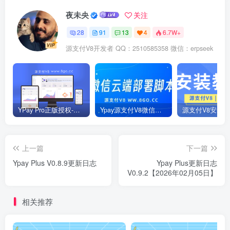
夜未央
关注
28
91
13
4
6.7W+
源支付V8开发者 QQ：2510585358 微信：erpseek
YPay Pro正版授权-多商户版V1.8.1【8月2日更新】
Ypay源支付V8微信云端一键部署脚本
上一篇
下一篇
Ypay Plus V0.8.9更新日志
Ypay Plus更新日志
V0.9.2【2026年02月05日】
相关推荐